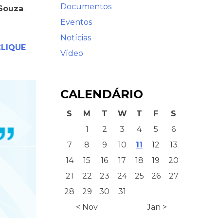
Documentos
 Souza
.
Eventos
Notícias
CLIQUE
Vídeo
CALENDÁRIO
S
M
T
W
T
F
S
1
2
3
4
5
6
7
8
9
10
11
12
13
14
15
16
17
18
19
20
21
22
23
24
25
26
27
28
29
30
31
< Nov
Jan >