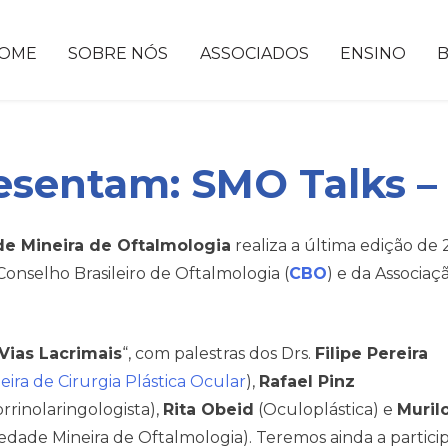
OME
SOBRE NÓS
ASSOCIADOS
ENSINO
entam: SMO Talks – “
e Mineira de Oftalmologia
realiza a última edição de
onselho Brasileiro de Oftalmologia (
CBO
) e da Associa
Vias Lacrimais
“, com palestras dos Drs.
Filipe Pereira
eira de Cirurgia Plástica Ocular
),
Rafael Pinz
rrinolaringologista),
Rita Obeid
(Oculoplástica) e
Muril
edade Mineira de Oftalmologia). Teremos ainda a partici