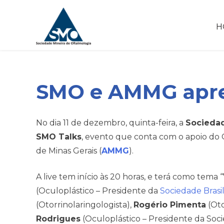
Skip
to
H
content
SMO e AMMG apres
No dia 11 de dezembro, quinta-feira, a
Sociedad
SMO Talks
, evento que conta com o apoio do C
de Minas Gerais (
AMMG
).
A live tem início às 20 horas, e terá como tema “
(Oculoplástico – Presidente da
Sociedade Brasil
(Otorrinolaringologista),
Rogério Pimenta
(Oto
Rodrigues
(Oculoplástico – Presidente da Soci