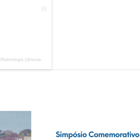
Um post compartilhado por SMO Sociedade Mineira de Oftalmologia (@sociedademineiraoftalmologia)