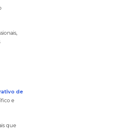
o
ionais,
s
ativo de
fico e
ais que