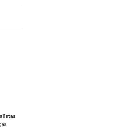
alistas
ças