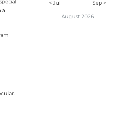
pecial
< Jul
Sep >
 a
August 2026
iram
cular.