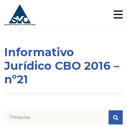
Ensino
Skip
to
content
Informativo
Blog
Jurídico CBO 2016 –
nº21
Pareceres Jurídicos