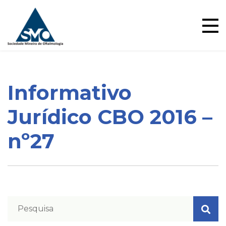
Ensino
Skip
to
content
Informativo
Blog
Jurídico CBO 2016 –
nº27
Pareceres Jurídicos