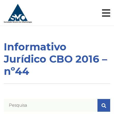
Ensino
Skip
to
content
Informativo
Blog
Jurídico CBO 2016 –
nº44
Pareceres Jurídicos