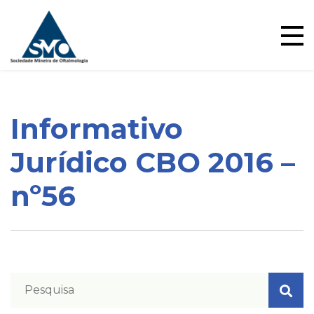
Ensino
Skip
to
content
Informativo
Blog
Jurídico CBO 2016 –
nº56
Pareceres Jurídicos