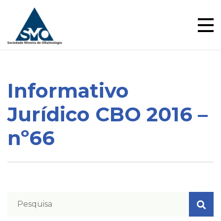
Ensino
Skip
to
content
Informativo
Blog
Jurídico CBO 2016 –
nº66
Pareceres Jurídicos