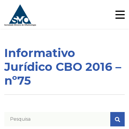
Ensino
Skip
to
content
Informativo
Blog
Jurídico CBO 2016 –
nº75
Pareceres Jurídicos