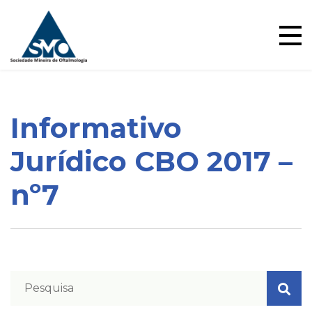
Ensino
Skip
to
content
Informativo
Blog
Jurídico CBO 2017 –
nº7
Pareceres Jurídicos