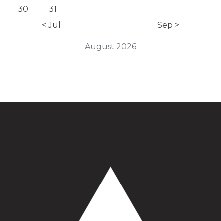
30
31
< Jul
Sep >
August 2026