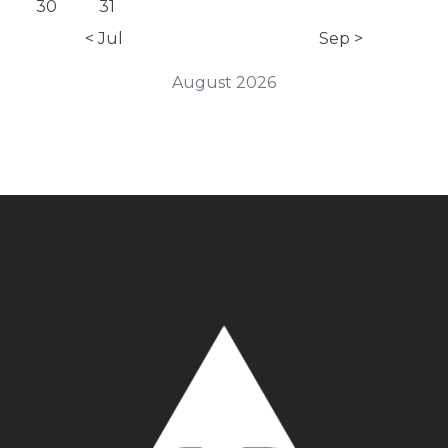
30
31
< Jul
Sep >
August 2026