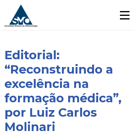
Ensino
Skip
to
content
Editorial:
“Reconstruindo a
excelência na
formação médica”,
por Luiz Carlos
Blog
Molinari