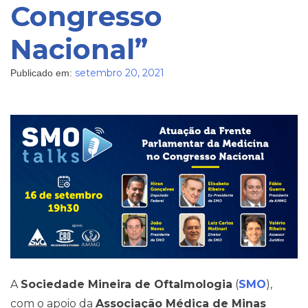
Congresso
Blog
Nacional”
setembro 20, 2021
Publicado em:
A
Sociedade Mineira de Oftalmologia
(
SMO
),
com o apoio da
Associação Médica de Minas