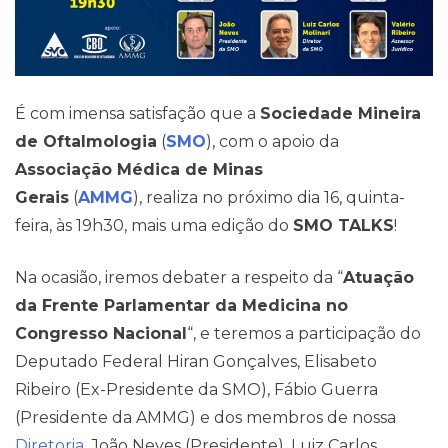
É com imensa satisfação que a
Sociedade Mineira
de Oftalmologia
(
SMO
), com o apoio da
Associação Médica de Minas
Gerais
(
AMMG
), realiza no próximo dia 16, quinta-
feira, às 19h30, mais uma edição do
SMO TALKS
!
Na ocasião, iremos debater a respeito da “
Atuação
da Frente Parlamentar da Medicina no
Congresso Nacional
“, e teremos a participação do
Deputado Federal Hiran Gonçalves, Elisabeto
Ribeiro (Ex-Presidente da SMO), Fábio Guerra
(Presidente da AMMG) e dos membros de nossa
Diretoria
, João Neves (Presidente), Luiz Carlos