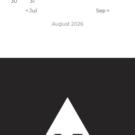
30
31
< Jul
Sep >
August 2026