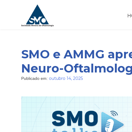
Skip
to
H
content
SMO e AMMG apres
Neuro-Oftalmolog
outubro 14, 2025
Publicado em: