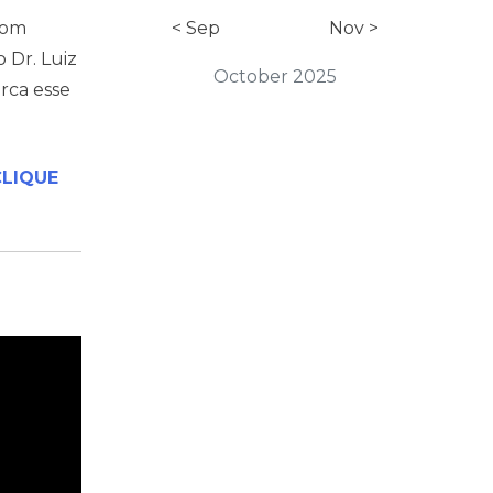
com
< Sep
Nov >
 Dr. Luiz
October 2025
rca esse
CLIQUE