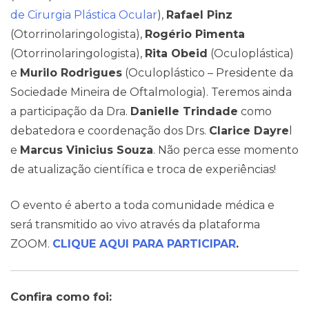
de Cirurgia Plástica Ocular
),
Rafael Pinz
(Otorrinolaringologista),
Rogério Pimenta
(Otorrinolaringologista),
Rita Obeid
(Oculoplástica)
e
Murilo Rodrigues
(Oculoplástico – Presidente da
Pareceres Jurídicos
Sociedade Mineira de Oftalmologia). Teremos ainda
a participação da Dra.
Danielle Trindade
como
debatedora e coordenação dos Drs.
Clarice Dayre
l
e
Marcus Vinicius Souza
. Não perca esse momento
de atualização científica e troca de experiências!
O evento é aberto a toda comunidade médica e
será transmitido ao vivo através da plataforma
ZOOM.
CLIQUE AQUI PARA PARTICIPAR
.
Confira como foi: