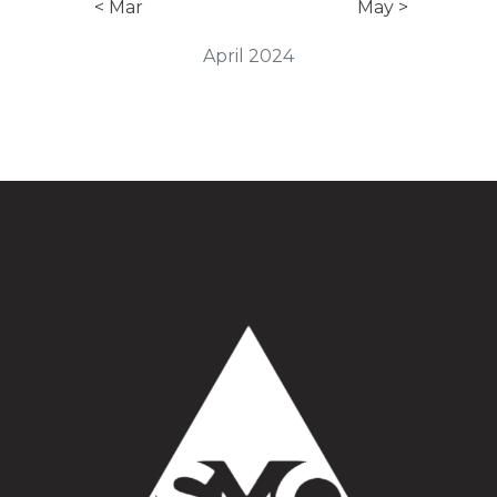
< Mar
May >
April 2024