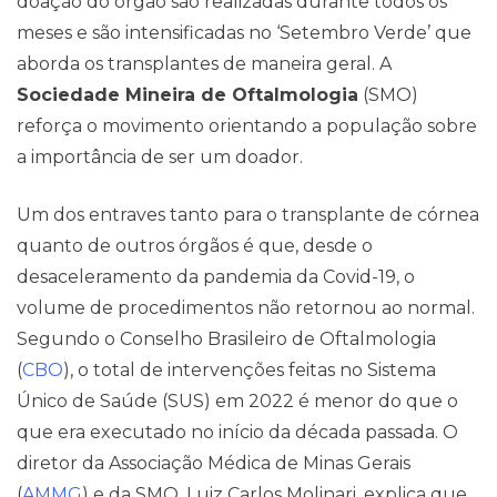
doação do órgão são realizadas durante todos os
meses e são intensificadas no ‘Setembro Verde’ que
aborda os transplantes de maneira geral. A
Sociedade Mineira de Oftalmologia
(SMO)
reforça o movimento orientando a população sobre
a importância de ser um doador.
Um dos entraves tanto para o transplante de córnea
quanto de outros órgãos é que, desde o
desaceleramento da pandemia da Covid-19, o
volume de procedimentos não retornou ao normal.
Segundo o Conselho Brasileiro de Oftalmologia
Contato
(
CBO
), o total de intervenções feitas no Sistema
Único de Saúde (SUS) em 2022 é menor do que o
que era executado no início da década passada. O
diretor da Associação Médica de Minas Gerais
(
AMMG
) e da SMO, Luiz Carlos Molinari, explica que