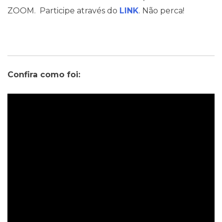
ZOOM. Participe através do
LINK
. Não perca!
Confira como foi: