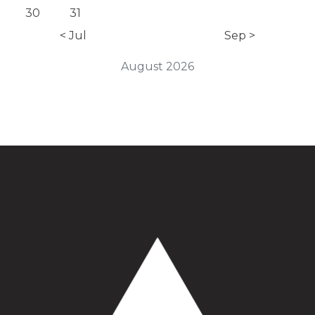
30
31
< Jul
Sep >
August 2026