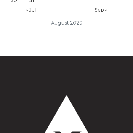
30
31
< Jul
Sep >
August 2026