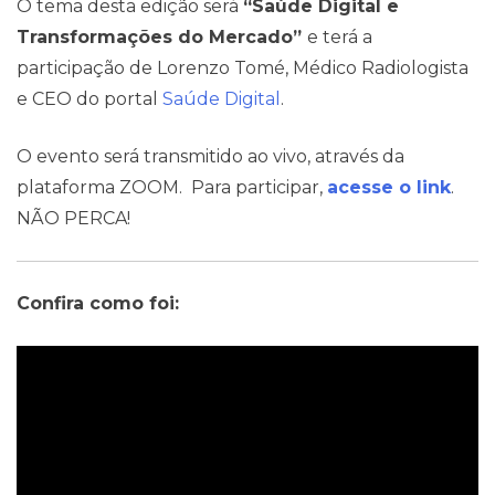
O tema desta edição será
“Saúde Digital e
Transformações do Mercado”
e terá a
participação de Lorenzo Tomé, Médico Radiologista
e CEO do portal
Saúde Digital
.
O evento será transmitido ao vivo, através da
Contato
plataforma ZOOM. Para participar,
acesse o link
.
NÃO PERCA!
Confira como foi: