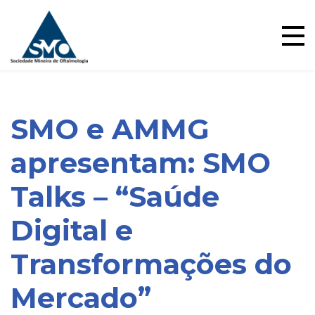
Ensino
Skip
to
content
SMO e AMMG
apresentam: SMO
Talks – “Saúde
Digital e
Blog
Transformações do
Mercado”