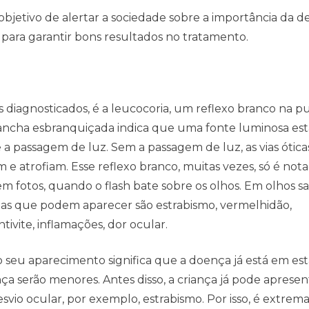
 objetivo de alertar a sociedade sobre a importância da 
 para garantir bons resultados no tratamento.
 diagnosticados, é a leucocoria, um reflexo branco na pu
mancha esbranquiçada indica que uma fonte luminosa est
 a passagem de luz. Sem a passagem de luz, as vias ótica
 e atrofiam. Esse reflexo branco, muitas vezes, só é not
u em fotos, quando o flash bate sobre os olhos. Em olhos s
mas que podem aparecer são estrabismo, vermelhidão,
tivite, inflamações, dor ocular.
 o seu aparecimento significa que a doença já está em es
nça serão menores. Antes disso, a criança já pode aprese
esvio ocular, por exemplo, estrabismo. Por isso, é extre