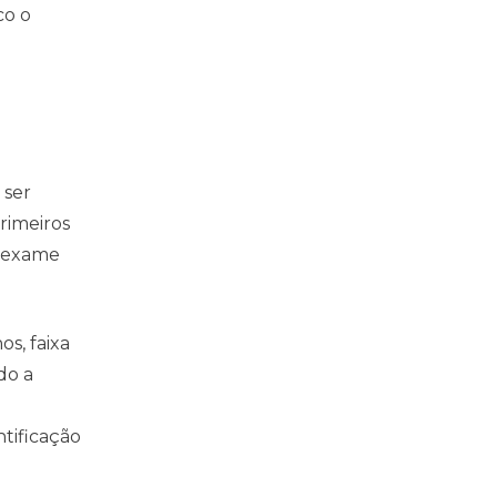
co o
 ser
rimeiros
o exame
s, faixa
do a
tificação