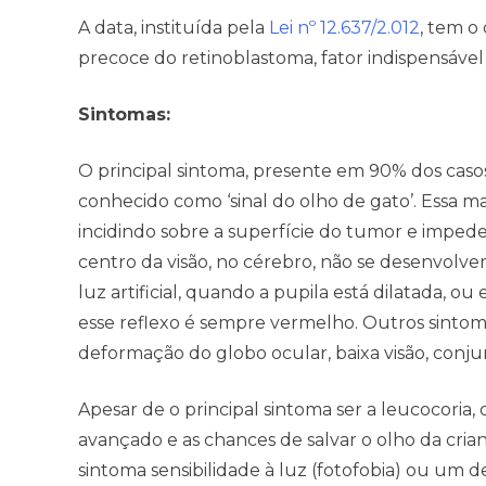
A data, instituída pela
Lei nº 12.637/2.012
, tem o
precoce do retinoblastoma, fator indispensável
Sintomas:
O principal sintoma, presente em 90% dos casos
conhecido como ‘sinal do olho de gato’. Essa 
incidindo sobre a superfície do tumor e impede
centro da visão, no cérebro, não se desenvolvem
luz artificial, quando a pupila está dilatada, o
esse reflexo é sempre vermelho. Outros sinto
deformação do globo ocular, baixa visão, conjun
Apesar de o principal sintoma ser a leucocoria,
avançado e as chances de salvar o olho da cria
sintoma sensibilidade à luz (fotofobia) ou um d