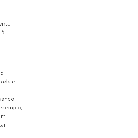
mento
 à
ho
 ele é
quando
 exemplo;
 um
tar