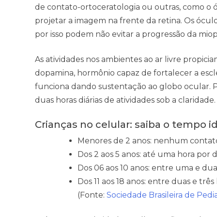
de contato-ortoceratologia ou outras, como o 
projetar a imagem na frente da retina. Os óculo
por isso podem não evitar a progressão da miop
As atividades nos ambientes ao ar livre propici
dopamina, hormônio capaz de fortalecer a escle
funciona dando sustentação ao globo ocular. P
duas horas diárias de atividades sob a claridade.
Crianças no celular: saiba o tempo i
Menores de 2 anos: nenhum contato
Dos 2 aos 5 anos: até uma hora por d
Dos 06 aos 10 anos: entre uma e duas
Dos 11 aos 18 anos: entre duas e três 
(Fonte:
Sociedade Brasileira de Pedia