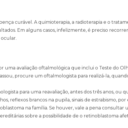
oença curável. A quimioterapia, a radioterapia e o trata
tados. Em alguns casos, infelizmente, é preciso recorrer
 ocular.
or uma avaliação oftalmológica que inclui o Teste do Ol
ssou, procure um oftalmologista para realizá-la, quando
ologista para uma reavaliação, antes dos três anos, ou 
s, reflexos brancos na pupila, sinais de estrabismo, por
inoblastoma na família. Se houver, vale a pena consultar
reditárias sobre a possibilidade de o retinoblastoma afe