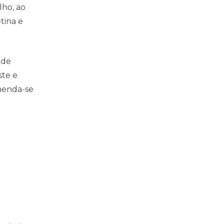
lho, ao
tina e
 de
ste e
omenda-se