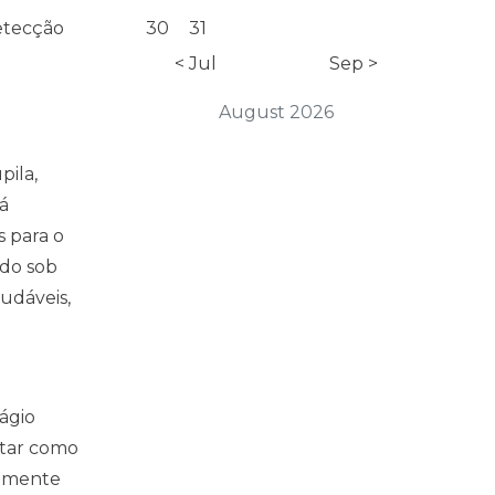
detecção
30
31
< Jul
Sep >
August 2026
pila,
á
s para o
ado sob
audáveis,
tágio
ntar como
mamente