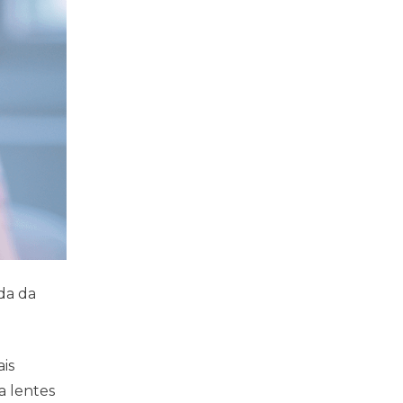
da da
is
a lentes