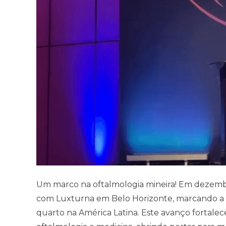
Um marco na oftalmologia mineira! Em dezembro 
com Luxturna em Belo Horizonte, marcando a i
quarto na América Latina. Este avanço fortale