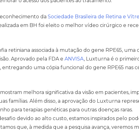
elhorar o acesso dos pacientes ao tratamento.
o reconhecimento da
Sociedade Brasileira de Retina e Vítr
realizada em BH foi eleito o melhor vídeo cirúrgico e rec
ofia retiniana associada à mutação do gene RPE65, uma
visão. Aprovado pela FDA e
ANVISA
, Luxturna é o primeir
a, entregando uma cópia funcional do gene RPE65 nas c
 mostram melhora significativa da visão em pacientes, i
as famílias. Além disso, a aprovação do Luxturna repre
ho para terapias genéticas para outras doenças raras.
safio devido ao alto custo, estamos inspirados pelo pod
ditamos que, à medida que a pesquisa avança, veremos m