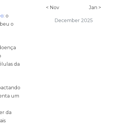
< Nov
Jan >
eo
: o
December 2025
ebeu o
 doença
o
élulas da
mpactando
senta um
er da
ais