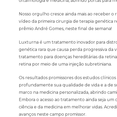
oftalmologia e medicina, abrindo portas para m
Nosso orgulho cresce ainda mais ao receber 
vídeo da primeira cirurgia de terapia genética 
prêmio André Gomes, neste final de semana!
Luxturna é um tratamento inovador para distr
genética rara que causa perda progressiva da 
tratamento para doenças hereditárias da retin
retina por meio de uma injeção subretiniana.
Os resultados promissores dos estudos clínicos
profundamente sua qualidade de vida e a de su
marco na medicina personalizada, abrindo camin
Embora o acesso ao tratamento ainda seja um de
ciência e da medicina em melhorar vidas. Acre
avanços neste campo promissor.